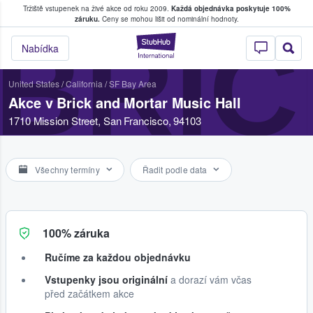
Tržiště vstupenek na živé akce od roku 2009.
Každá objednávka poskytuje 100%
, kde fanoušci kupují a prodávají vstupenk
záruku.
Ceny se mohou lišit od nominální hodnoty.
BRIC
StubHub – Místo, 
Nabídka
United States
/
California
/
SF Bay Area
Akce v Brick and Mortar Music Hall
1710 Mission Street, San Francisco, 94103
Všechny termíny
Řadit podle data
100% záruka
Ručíme za každou objednávku
Vstupenky jsou originální
a dorazí vám včas
před začátkem akce