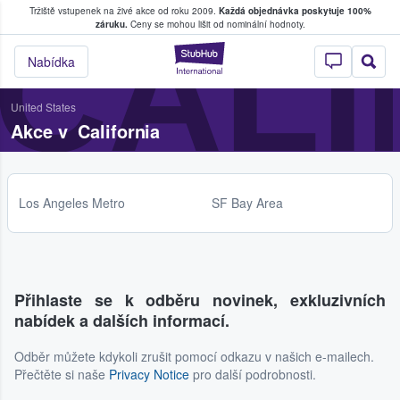
Tržiště vstupenek na živé akce od roku 2009.
Každá objednávka poskytuje 100%
, kde fanoušci kupují a prodávají vstupenk
CALI
záruku.
Ceny se mohou lišit od nominální hodnoty.
StubHub – Místo, 
Nabídka
United States
Akce v California
Los Angeles Metro
SF Bay Area
Přihlaste se k odběru novinek, exkluzivních
nabídek a dalších informací.
Odběr můžete kdykoli zrušit pomocí odkazu v našich e-mailech.
Přečtěte si naše
Privacy Notice
pro další podrobnosti.