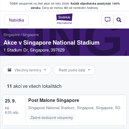
Tržiště vstupenek na živé akce od roku 2009.
Každá objednávka poskytuje 100%
, kde fanoušci kupují a prodávají vstupenk
záruku.
Ceny se mohou lišit od nominální hodnoty.
SING
StubHub – Místo, 
Nabídka
Singapore
/
Singapore
Akce v Singapore National Stadium
1 Stadium Dr, Singapore, 397629
Všechny termíny
Řadit podle data
11
akcí ve všech lokalitách
Post Malone Singapore
25. 9.
Singapore National Stadium
,
Singapore, Singapore, SG
PÁ
8:00 odp.
Žádné dostupné vstupenky