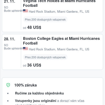
Virginia Tech Hokies at Miami Hurricanes
21. 11.
Football
SO
Bude upřesněno
Hard Rock Stadium
,
Miami Gardens, FL, US
Přes 200 dostupných vstupenek
48 US$
od
Boston College Eagles at Miami Hurricanes
28. 11.
Football
SO
Bude upřesněno
Hard Rock Stadium
,
Miami Gardens, FL, US
Přes 200 dostupných vstupenek
36 US$
od
100% záruka
Ručíme za každou objednávku
Vstupenky jsou originální
a dorazí vám včas