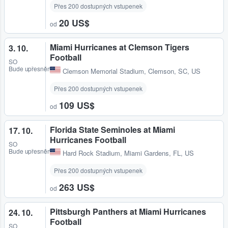
Přes 200 dostupných vstupenek
20 US$
od
Miami Hurricanes at Clemson Tigers
3. 10.
Football
SO
Bude upřesněno
Clemson Memorial Stadium
,
Clemson, SC, US
Přes 200 dostupných vstupenek
109 US$
od
Florida State Seminoles at Miami
17. 10.
Hurricanes Football
SO
Bude upřesněno
Hard Rock Stadium
,
Miami Gardens, FL, US
Přes 200 dostupných vstupenek
263 US$
od
Pittsburgh Panthers at Miami Hurricanes
24. 10.
Football
SO