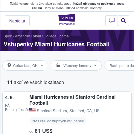
Tržiště vstupenek na živé akce od roku 2009.
Každá objednávka poskytuje 100%
, kde fanoušci kupují a prodávají vstupenk
MIAM
záruku.
Ceny se mohou lišit od nominální hodnoty.
StubHub – Místo, 
Nabídka
Sport
/
Americký Fotbal
/
College Football
Vstupenky Miami Hurricanes Football
Columbus, OH
Všechny termíny
Řadit podle da
11
akcí ve všech lokalitách
Miami Hurricanes at Stanford Cardinal
4. 9.
Football
PÁ
Bude upřesněno
Stanford Stadium
,
Stanford, CA, US
Přes 200 dostupných vstupenek
61 US$
od