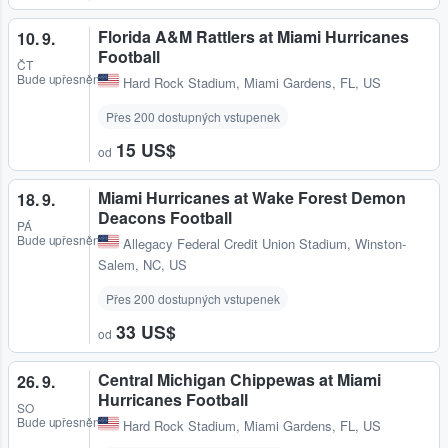
Florida A&M Rattlers at Miami Hurricanes
10. 9.
Football
ČT
Bude upřesněno
Hard Rock Stadium
,
Miami Gardens, FL, US
Přes 200 dostupných vstupenek
15 US$
od
Miami Hurricanes at Wake Forest Demon
18. 9.
Deacons Football
PÁ
Bude upřesněno
Allegacy Federal Credit Union Stadium
,
Winston-
Salem, NC, US
Přes 200 dostupných vstupenek
33 US$
od
Central Michigan Chippewas at Miami
26. 9.
Hurricanes Football
SO
Bude upřesněno
Hard Rock Stadium
,
Miami Gardens, FL, US