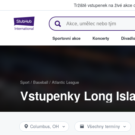
Tržiště vstupenek na živé akce
StubHub – Místo, kde fanoušci 
Sportovní akce
Koncerty
Divadl
Sport
/
Baseball
/
Atlantic League
Vstupenky Long Isl
Columbus, OH
Všechny termíny