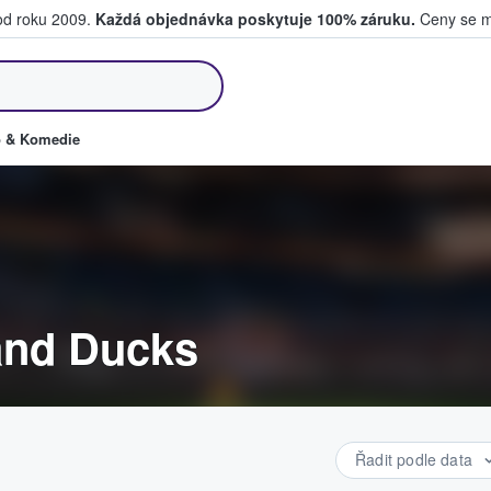
 od roku 2009.
Každá objednávka poskytuje 100% záruku.
Ceny se mo
kupují a prodávají vstupenky
o & Komedie
and Ducks
Řadit podle data