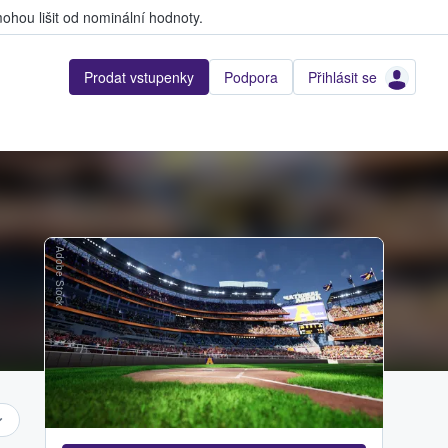
hou lišit od nominální hodnoty.
Prodat vstupenky
Podpora
Přihlásit se
Adobe Stock