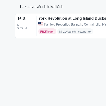
1
akce ve všech lokalitách
York Revolution at Long Island Duck
16. 8.
Fairfield Properties Ballpark
,
Central Islip, N
NE
5:05 odp.
Příští týden
81 zbývajících vstupenek