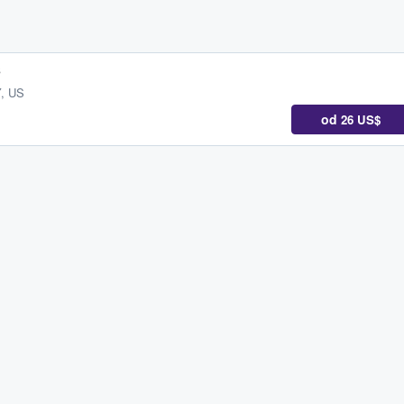
s
Y, US
od
26 US$