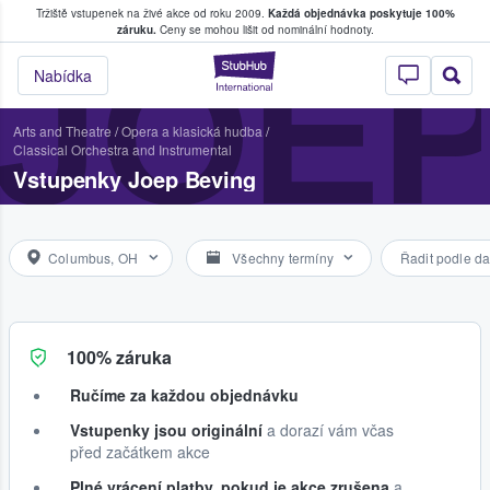
Tržiště vstupenek na živé akce od roku 2009.
Každá objednávka poskytuje 100%
, kde fanoušci kupují a prodávají vstupenk
záruku.
Ceny se mohou lišit od nominální hodnoty.
JOEP
StubHub – Místo, 
Nabídka
Arts and Theatre
/
Opera a klasická hudba
/
Classical Orchestra and Instrumental
Vstupenky Joep Beving
Columbus, OH
Všechny termíny
Řadit podle da
100% záruka
Ručíme za každou objednávku
Vstupenky jsou originální
a dorazí vám včas
před začátkem akce
Plné vrácení platby, pokud je akce zrušena
a