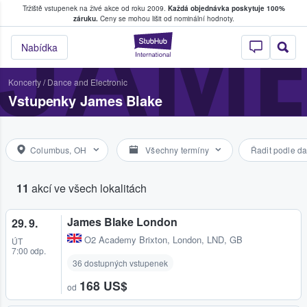
Tržiště vstupenek na živé akce od roku 2009.
Každá objednávka poskytuje 100%
, kde fanoušci kupují a prodávají vstupenk
JAM
záruku.
Ceny se mohou lišit od nominální hodnoty.
StubHub – Místo, 
Nabídka
Koncerty
/
Dance and Electronic
Vstupenky James Blake
Columbus, OH
Všechny termíny
Řadit podle da
11
akcí ve všech lokalitách
James Blake London
29. 9.
O2 Academy Brixton
,
London, LND, GB
ÚT
7:00 odp.
36 dostupných vstupenek
168 US$
od