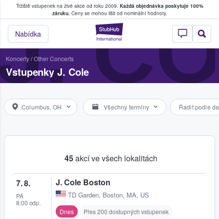
Tržiště vstupenek na živé akce od roku 2009.
Každá objednávka poskytuje 100%
, kde fanoušci kupují a prodávají vstupenk
J. C
záruku.
Ceny se mohou lišit od nominální hodnoty.
StubHub – Místo, 
Nabídka
Koncerty
/
Other Concerts
Vstupenky J. Cole
Columbus, OH
Všechny termíny
Řadit podle da
45
akcí ve všech lokalitách
J. Cole Boston
7. 8.
TD Garden
,
Boston, MA, US
PÁ
8:00 odp.
Dnes
Přes 200 dostupných vstupenek