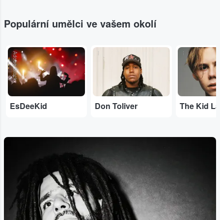
Populární umělci ve vašem okolí
Adobe Stock
...
...
EsDeeKid
Don Toliver
The Kid La