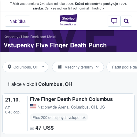
Tržiště vstupenek na živé akce od roku 2009.
Každá objednávka poskytuje 100%
, kde fanoušci kupují a prodávají vstupenk
FIVE
záruku.
Ceny se mohou lišit od nominální hodnoty.
StubHub – Místo, 
Nabídka
Koncerty
/
Hard Rock and Metal
Vstupenky Five Finger Death Punch
Columbus, OH
Všechny termíny
Řadit podle da
1
akce v okolí
Columbus, OH
Five Finger Death Punch Columbus
21. 10.
Nationwide Arena
,
Columbus, OH, US
ST
6:45 odp.
Přes 200 dostupných vstupenek
47 US$
od