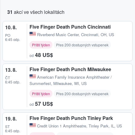
31
akcí ve všech lokalitách
Five Finger Death Punch Cincinnati
10. 8.
Riverbend Music Center
,
Cincinnati, OH, US
PO
6:45 odp.
Příští týden
Přes 200 dostupných vstupenek
48 US$
od
Five Finger Death Punch Milwaukee
13. 8.
American Family Insurance Amphitheater /
ČT
6:45 odp.
Summerfest
,
Milwaukee, WI, US
Příští týden
Přes 200 dostupných vstupenek
57 US$
od
Five Finger Death Punch Tinley Park
19. 8.
Credit Union 1 Amphitheatre
,
Tinley Park, IL, US
ST
6:45 odp.