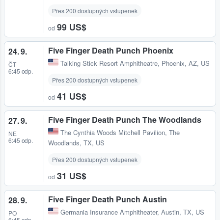
Přes 200 dostupných vstupenek
99 US$
od
Five Finger Death Punch Phoenix
24. 9.
Talking Stick Resort Amphitheatre
,
Phoenix, AZ, US
ČT
6:45 odp.
Přes 200 dostupných vstupenek
41 US$
od
Five Finger Death Punch The Woodlands
27. 9.
The Cynthia Woods Mitchell Pavilion
,
The
NE
6:45 odp.
Woodlands, TX, US
Přes 200 dostupných vstupenek
31 US$
od
Five Finger Death Punch Austin
28. 9.
Germania Insurance Amphitheater
,
Austin, TX, US
PO
6:45 odp.