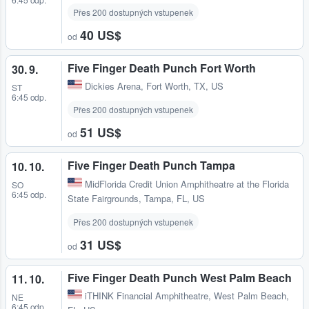
Přes 200 dostupných vstupenek
40 US$
od
Five Finger Death Punch Fort Worth
30. 9.
Dickies Arena
,
Fort Worth, TX, US
ST
6:45 odp.
Přes 200 dostupných vstupenek
51 US$
od
Five Finger Death Punch Tampa
10. 10.
MidFlorida Credit Union Amphitheatre at the Florida
SO
6:45 odp.
State Fairgrounds
,
Tampa, FL, US
Přes 200 dostupných vstupenek
31 US$
od
Five Finger Death Punch West Palm Beach
11. 10.
iTHINK Financial Amphitheatre
,
West Palm Beach,
NE
6:45 odp.