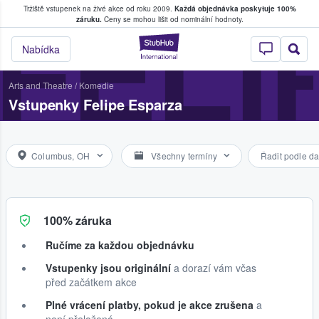
Tržiště vstupenek na živé akce od roku 2009.
Každá objednávka poskytuje 100%
, kde fanoušci kupují a prodávají vstupenk
FELI
záruku.
Ceny se mohou lišit od nominální hodnoty.
StubHub – Místo, 
Nabídka
Arts and Theatre
/
Komedie
Vstupenky Felipe Esparza
Columbus, OH
Všechny termíny
Řadit podle da
100% záruka
Ručíme za každou objednávku
Vstupenky jsou originální
a dorazí vám včas
před začátkem akce
Plné vrácení platby, pokud je akce zrušena
a