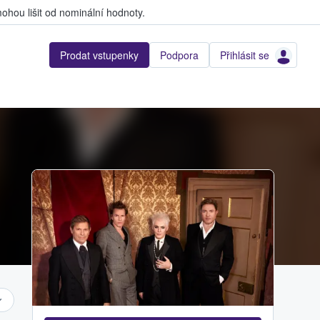
hou lišit od nominální hodnoty.
Prodat vstupenky
Podpora
Přihlásit se