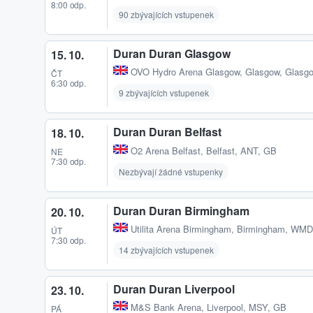
8:00 odp.
90 zbývajících vstupenek
Duran Duran Glasgow
15. 10.
OVO Hydro Arena Glasgow
,
Glasgow, Glasg
ČT
6:30 odp.
9 zbývajících vstupenek
Duran Duran Belfast
18. 10.
O2 Arena Belfast
,
Belfast, ANT, GB
NE
7:30 odp.
Nezbývají žádné vstupenky
Duran Duran Birmingham
20. 10.
Utilita Arena Birmingham
,
Birmingham, WMD
ÚT
7:30 odp.
14 zbývajících vstupenek
Duran Duran Liverpool
23. 10.
M&S Bank Arena
,
Liverpool, MSY, GB
PÁ