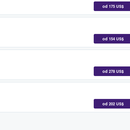
od
175 US$
od
154 US$
od
278 US$
od
202 US$