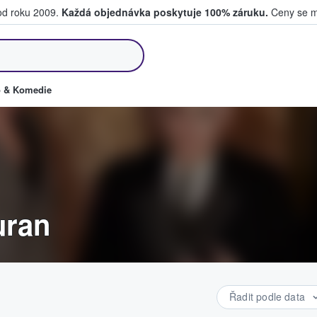
 od roku 2009.
Každá objednávka poskytuje 100% záruku.
Ceny se mo
kupují a prodávají vstupenky
o & Komedie
uran
Řadit podle data