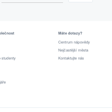
olečnost
Máte dotazy?
Centrum nápovědy
Nejčastější města
o studenty
Kontaktujte nás
jáře