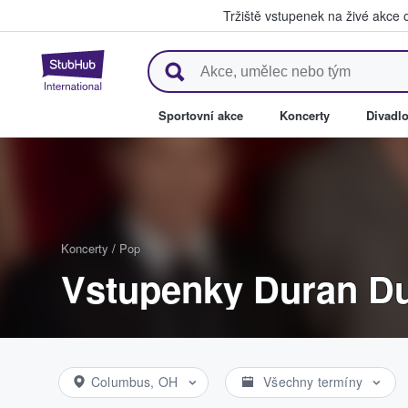
Tržiště vstupenek na živé akce
StubHub – Místo, kde fanoušci 
Sportovní akce
Koncerty
Divadl
Koncerty
/
Pop
Vstupenky Duran D
Columbus, OH
Všechny termíny