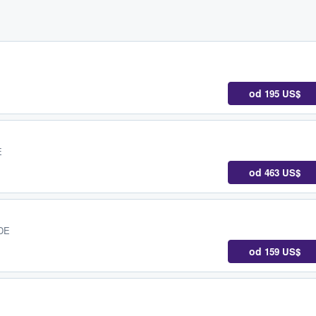
od
195 US$
E
od
463 US$
 DE
od
159 US$