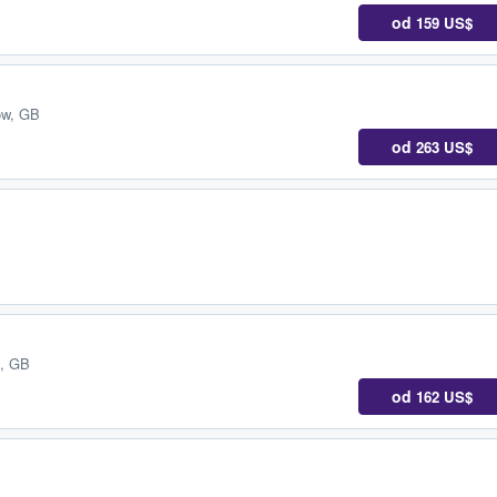
od
159 US$
ow, GB
od
263 US$
, GB
od
162 US$