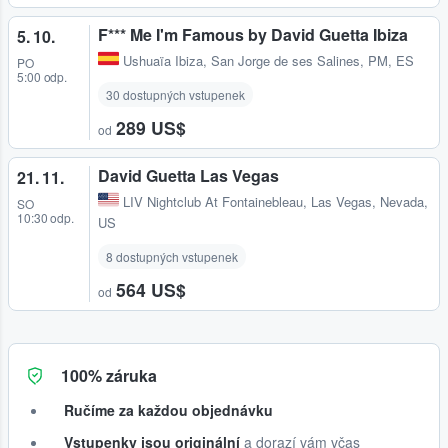
F*** Me I'm Famous by David Guetta Ibiza
5. 10.
Ushuaïa Ibiza
,
San Jorge de ses Salines, PM, ES
PO
5:00 odp.
30 dostupných vstupenek
289 US$
od
David Guetta Las Vegas
21. 11.
LIV Nightclub At Fontainebleau
,
Las Vegas, Nevada,
SO
10:30 odp.
US
8 dostupných vstupenek
564 US$
od
100% záruka
Ručíme za každou objednávku
Vstupenky jsou originální
a dorazí vám včas