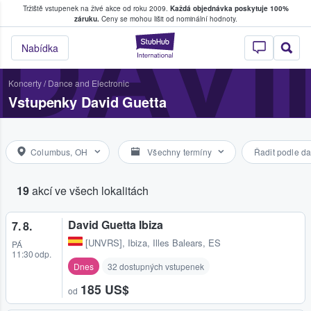
Tržiště vstupenek na živé akce od roku 2009.
Každá objednávka poskytuje 100%
, kde fanoušci kupují a prodávají vstupenk
DAVI
záruku.
Ceny se mohou lišit od nominální hodnoty.
StubHub – Místo, 
Nabídka
Koncerty
/
Dance and Electronic
Vstupenky David Guetta
Columbus, OH
Všechny termíny
Řadit podle da
19
akcí ve všech lokalitách
David Guetta Ibiza
7. 8.
[UNVRS]
,
Ibiza, Illes Balears, ES
PÁ
11:30 odp.
Dnes
32 dostupných vstupenek
185 US$
od