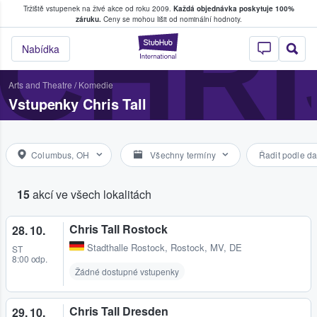
Tržiště vstupenek na živé akce od roku 2009.
Každá objednávka poskytuje 100%
, kde fanoušci kupují a prodávají vstupenk
CHRI
záruku.
Ceny se mohou lišit od nominální hodnoty.
StubHub – Místo, 
Nabídka
Arts and Theatre
/
Komedie
Vstupenky Chris Tall
Columbus, OH
Všechny termíny
Řadit podle da
15
akcí ve všech lokalitách
Chris Tall Rostock
28. 10.
Stadthalle Rostock
,
Rostock, MV, DE
ST
8:00 odp.
Žádné dostupné vstupenky
Chris Tall Dresden
29. 10.