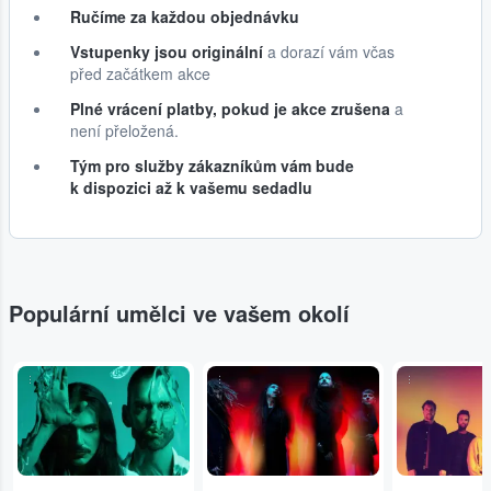
Ručíme za každou objednávku
Vstupenky jsou originální
a dorazí vám včas
před začátkem akce
Plné vrácení platby, pokud je akce zrušena
a
není přeložená.
Tým pro služby zákazníkům vám bude
k dispozici až k vašemu sedadlu
Populární umělci ve vašem okolí
...
...
...