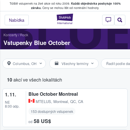
Tržiště vstupenek na živé akce od roku 2009.
Každá objednávka poskytuje 100%
, kde fanoušci kupují a prodávají vstupenk
BLU
záruku.
Ceny se mohou lišit od nominální hodnoty.
StubHub – Místo, 
Nabídka
Koncerty
/
Rock
Vstupenky Blue October
Columbus, OH
Všechny termíny
Řadit podle da
10
akcí ve všech lokalitách
Blue October Montreal
1. 11.
MTELUS
,
Montreal, QC, CA
NE
8:00 odp.
153 dostupných vstupenek
58 US$
od