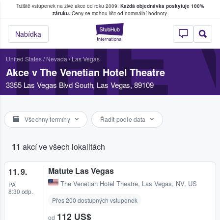
Tržiště vstupenek na živé akce od roku 2009.
Každá objednávka poskytuje 100%
, kde fanoušci kupují a prodávají vstupenk
záruku.
Ceny se mohou lišit od nominální hodnoty.
THE 
StubHub – Místo, 
Nabídka
United States
/
Nevada
/
Las Vegas
Akce v The Venetian Hotel Theatre
3355 Las Vegas Blvd South, Las Vegas, 89109
Všechny termíny
Řadit podle data
11
akcí ve všech lokalitách
Matute Las Vegas
11. 9.
The Venetian Hotel Theatre
,
Las Vegas, NV, US
PÁ
8:30 odp.
Přes 200 dostupných vstupenek
112 US$
od