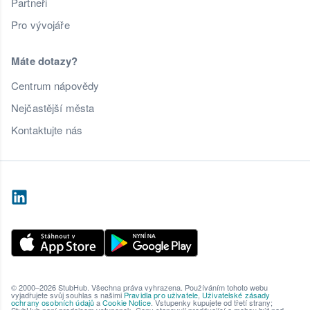
Partneři
Pro vývojáře
Máte dotazy?
Centrum nápovědy
Nejčastější města
Kontaktujte nás
© 2000–2026 StubHub. Všechna práva vyhrazena. Používáním tohoto webu
vyjadřujete svůj souhlas s našimi
Pravidla pro uživatele
,
Uživatelské zásady
ochrany osobních údajů
a
Cookie Notice
. Vstupenky kupujete od třetí strany;