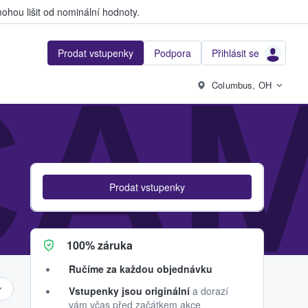
hou lišit od nominální hodnoty.
Prodat vstupenky
Podpora
Přihlásit se
CA
Columbus, OH
Prodat vstupenky
100% záruka
Ručíme za každou objednávku
Vstupenky jsou originální
a dorazí
vám včas před začátkem akce