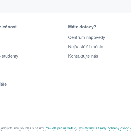
olečnost
Máte dotazy?
Centrum nápovědy
Nejčastější města
o studenty
Kontaktujte nás
jáře
adřujete svůj souhlas s našimi
Pravidla pro uživatele
,
Uživatelské zásady ochrany osobní