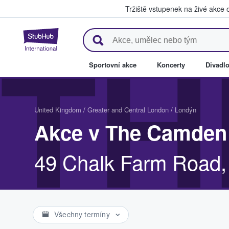
Tržiště vstupenek na živé akce
StubHub – Místo, kde fanoušci 
TH
Sportovní akce
Koncerty
Divadl
United Kingdom
/
Greater and Central London
/
Londýn
Akce v The Camden
49 Chalk Farm Road
Všechny termíny