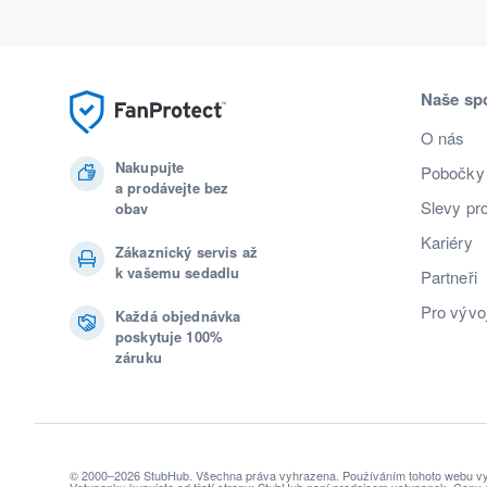
Naše sp
O nás
Nakupujte
Pobočky
a prodávejte bez
Slevy pr
obav
Kariéry
Zákaznický servis až
k vašemu sedadlu
Partneři
Pro vývo
Každá objednávka
poskytuje 100%
záruku
© 2000–2026 StubHub. Všechna práva vyhrazena. Používáním tohoto webu vyj