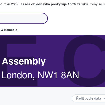
 od roku 2009.
Každá objednávka poskytuje 100% záruku.
Ceny se mo
kupují a prodávají vstupenky
E 
o & Komedie
 Assembly
, London, NW1 8AN
Řadit podle data