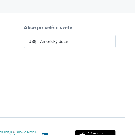
Akce po celém světě
US$
·
Americký dolar
ch údajů
a
Cookie Notice
.