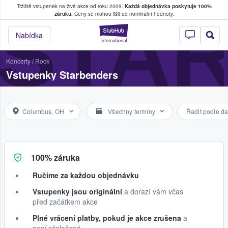
Tržiště vstupenek na živé akce od roku 2009.
Každá objednávka poskytuje 100%
, kde fanoušci kupují a prodávají vstupenk
STA
záruku.
Ceny se mohou lišit od nominální hodnoty.
StubHub – Místo, 
Nabídka
Koncerty
/
Rock
Vstupenky Starbenders
Columbus, OH
Všechny termíny
Řadit podle da
100% záruka
Ručíme za každou objednávku
Vstupenky jsou originální
a dorazí vám včas
před začátkem akce
Plné vrácení platby, pokud je akce zrušena
a