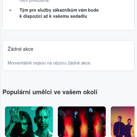
není přeložená.
Tým pro služby zákazníkům vám bude
k dispozici až k vašemu sedadlu
Žádné akce
Momentálně nejsou na obzoru žádné akce.
Populární umělci ve vašem okolí
...
...
...