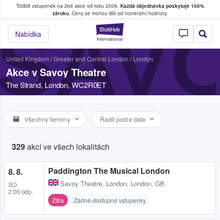
Tržiště vstupenek na živé akce od roku 2009.
Každá objednávka poskytuje 100%
, kde fanoušci kupují a prodávají vstupenk
záruku.
Ceny se mohou lišit od nominální hodnoty.
SAV
StubHub – Místo, 
Nabídka
United Kingdom
/
Greater and Central London
/
Londýn
Akce v Savoy Theatre
The Strand, London, WC2R0ET
Všechny termíny
Řadit podle data
329
akcí ve všech lokalitách
Paddington The Musical London
8. 8.
Savoy Theatre
,
London, London, GB
SO
2:00 odp.
Zítra
Žádné dostupné vstupenky