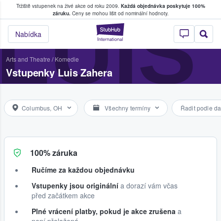
Tržiště vstupenek na živé akce od roku 2009.
Každá objednávka poskytuje 100%
, kde fanoušci kupují a prodávají vstupenk
LUIS
záruku.
Ceny se mohou lišit od nominální hodnoty.
StubHub – Místo, 
Nabídka
Arts and Theatre
/
Komedie
Vstupenky Luis Zahera
Columbus, OH
Všechny termíny
Řadit podle da
100% záruka
Ručíme za každou objednávku
Vstupenky jsou originální
a dorazí vám včas
před začátkem akce
Plné vrácení platby, pokud je akce zrušena
a