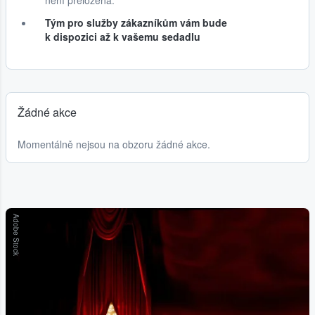
není přeložená.
Tým pro služby zákazníkům vám bude
k dispozici až k vašemu sedadlu
Žádné akce
Momentálně nejsou na obzoru žádné akce.
Adobe Stock