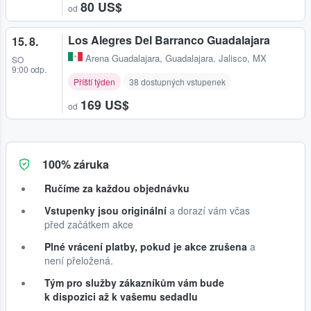
80 US$
od
Los Alegres Del Barranco Guadalajara
15. 8.
Arena Guadalajara
,
Guadalajara, Jalisco, MX
SO
9:00 odp.
Příští týden
38 dostupných vstupenek
169 US$
od
100% záruka
Ručíme za každou objednávku
Vstupenky jsou originální
a dorazí vám včas
před začátkem akce
Plné vrácení platby, pokud je akce zrušena
a
není přeložená.
Tým pro služby zákazníkům vám bude
k dispozici až k vašemu sedadlu