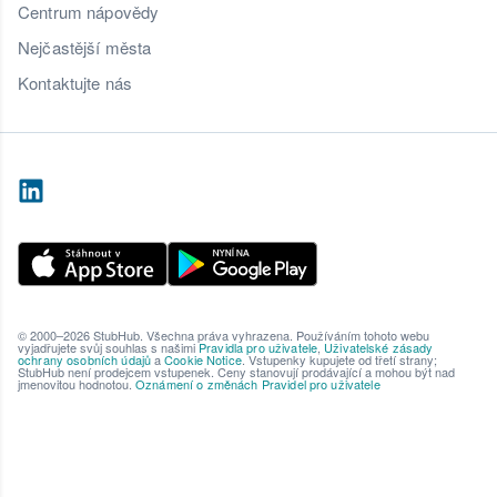
Centrum nápovědy
Nejčastější města
Kontaktujte nás
© 2000–2026 StubHub. Všechna práva vyhrazena. Používáním tohoto webu
vyjadřujete svůj souhlas s našimi
Pravidla pro uživatele
,
Uživatelské zásady
ochrany osobních údajů
a
Cookie Notice
. Vstupenky kupujete od třetí strany;
StubHub není prodejcem vstupenek. Ceny stanovují prodávající a mohou být nad
jmenovitou hodnotou.
Oznámení o změnách Pravidel pro uživatele