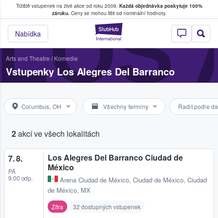
Tržiště vstupenek na živé akce od roku 2009.
Každá objednávka poskytuje 100%
, kde fanoušci kupují a prodávají vstupenk
LOS
záruku.
Ceny se mohou lišit od nominální hodnoty.
StubHub – Místo, 
Nabídka
Arts and Theatre
/
Komedie
Vstupenky Los Alegres Del Barranco
Columbus, OH
Všechny termíny
Řadit podle da
2
akcí ve všech lokalitách
Los Alegres Del Barranco Ciudad de
7. 8.
México
PÁ
9:00 odp.
Arena Ciudad de México
,
Ciudad de México, Ciudad
de México, MX
Zítra
32 dostupných vstupenek