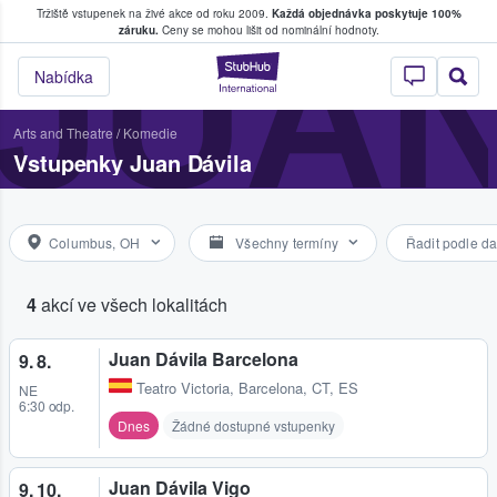
Tržiště vstupenek na živé akce od roku 2009.
Každá objednávka poskytuje 100%
, kde fanoušci kupují a prodávají vstupenk
JUAN
záruku.
Ceny se mohou lišit od nominální hodnoty.
StubHub – Místo, 
Nabídka
Arts and Theatre
/
Komedie
Vstupenky Juan Dávila
Columbus, OH
Všechny termíny
Řadit podle da
4
akcí ve všech lokalitách
Juan Dávila Barcelona
9. 8.
Teatro Victoria
,
Barcelona, CT, ES
NE
6:30 odp.
Dnes
Žádné dostupné vstupenky
Juan Dávila Vigo
9. 10.