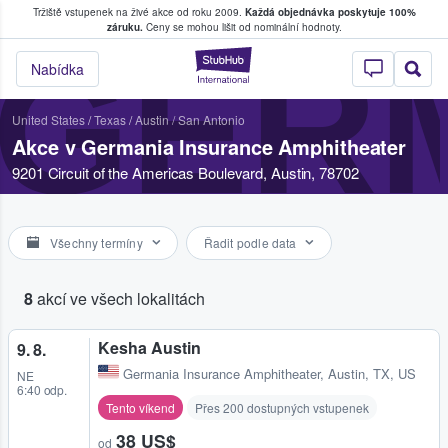
Tržiště vstupenek na živé akce od roku 2009.
Každá objednávka poskytuje 100%
, kde fanoušci kupují a prodávají vstupenk
záruku.
Ceny se mohou lišit od nominální hodnoty.
GERM
StubHub – Místo, 
Nabídka
United States
/
Texas
/
Austin / San Antonio
Akce v Germania Insurance Amphitheater
9201 Circuit of the Americas Boulevard, Austin, 78702
Všechny termíny
Řadit podle data
8
akcí ve všech lokalitách
Kesha Austin
9. 8.
Germania Insurance Amphitheater
,
Austin, TX, US
NE
6:40 odp.
Tento víkend
Přes 200 dostupných vstupenek
38 US$
od