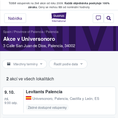
Tržiště vstupenek na živé akce od roku 2009.
Každá objednávka poskytuje 100%
, kde fanoušci kupují a prodávají vstupenk
záruku.
Ceny se mohou lišit od nominální hodnoty.
UNI
StubHub – Místo, 
Nabídka
Spain
/
Province of Palencia
/
Palencia
Akce v Universonoro
3 Calle San Juan de Dios, Palencia, 34002
Všechny termíny
Řadit podle data
2
akcí ve všech lokalitách
Levitants Palencia
9. 10.
Universonoro
,
Palencia, Castilla y León, ES
PÁ
9:00 odp.
Žádné dostupné vstupenky