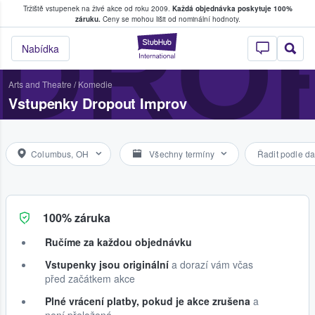
Tržiště vstupenek na živé akce od roku 2009.
Každá objednávka poskytuje 100%
, kde fanoušci kupují a prodávají vstupenk
DRO
záruku.
Ceny se mohou lišit od nominální hodnoty.
StubHub – Místo, 
Nabídka
Arts and Theatre
/
Komedie
Vstupenky Dropout Improv
Columbus, OH
Všechny termíny
Řadit podle da
100% záruka
Ručíme za každou objednávku
Vstupenky jsou originální
a dorazí vám včas
před začátkem akce
Plné vrácení platby, pokud je akce zrušena
a