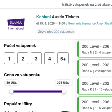
Tržiště vstupenek na živé akce
Kehlani
Austin Tickets
StubHub – Místo, kde fanoušci k
út 15. 9. 2026
•
18:00
v
Germania Insurance Amphitheat
Zbývá přes 200 vstupenek
Počet vstupenek
200 Level - 206
Řada
N
2 - 4 vstupe
1
2
3
4
5+
200 Level - 202
Řada
Q
2 vstupenek
Cena za vstupenku
59 US$
395 US$
200 Level - 202
Řada
K
1 - 10 vstup
200 Level - 206
Populární filtry
Řada
N
1 - 6 vstupe