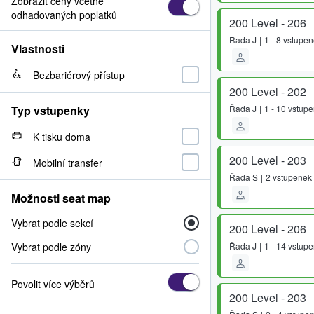
Zobrazit ceny včetně
odhadovaných poplatků
200 Level - 206
Řada
J
1 - 8 vstupe
Vlastnosti
Bezbariérový přístup
200 Level - 202
Typ vstupenky
Řada
J
1 - 10 vstup
K tisku doma
200 Level - 203
Mobilní transfer
Řada
S
2 vstupenek
Možnosti seat map
Vybrat podle sekcí
200 Level - 206
Vybrat podle zóny
Řada
J
1 - 14 vstup
Povolit více výběrů
200 Level - 203