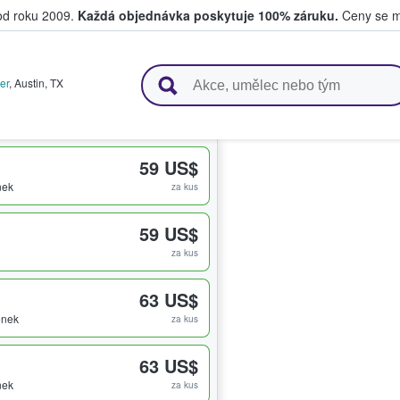
 od roku 2009.
Každá objednávka poskytuje 100% záruku.
Ceny se mo
upují a prodávají vstupenky
er
,
Austin
,
TX
59 US$
nek
za kus
59 US$
za kus
63 US$
enek
za kus
63 US$
nek
za kus