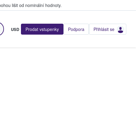
hou lišit od nominální hodnoty.
Prodat vstupenky
Podpora
Přihlásit se
USD