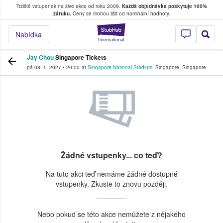
Tržiště vstupenek na živé akce od roku 2009.
Každá objednávka poskytuje 100%
, kde fanoušci kupují a prodávají vstupenk
záruku.
Ceny se mohou lišit od nominální hodnoty.
StubHub – Místo, 
Nabídka
Jay Chou
Singapore Tickets
pá 08. 1. 2027
•
20:00
at
Singapore National Stadium
,
Singapore
,
Singapore
Žádné vstupenky... co teď?
Na tuto akci teď nemáme žádné dostupné
vstupenky. Zkuste to znovu později.
Nebo pokud se této akce nemůžete z nějakého