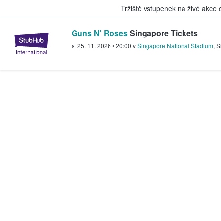
Tržiště vstupenek na živé akce
Guns N' Roses
Singapore Tickets
StubHub – Místo, kde fanoušci k
st 25. 11. 2026
•
20:00
v
Singapore National Stadium
,
S