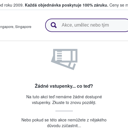
 od roku 2009.
Každá objednávka poskytuje 100% záruku.
Ceny se mo
upují a prodávají vstupenky
ingapore
,
Singapore
Žádné vstupenky... co teď?
Na tuto akci teď nemáme žádné dostupné
vstupenky. Zkuste to znovu později.
Nebo pokud se této akce nemůžete z nějakého
důvodu zúčastnit...