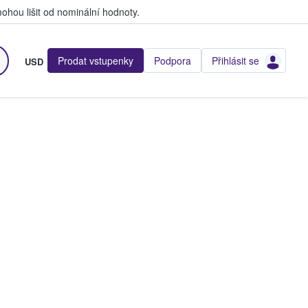
hou lišit od nominální hodnoty.
Prodat vstupenky
Podpora
Přihlásit se
USD