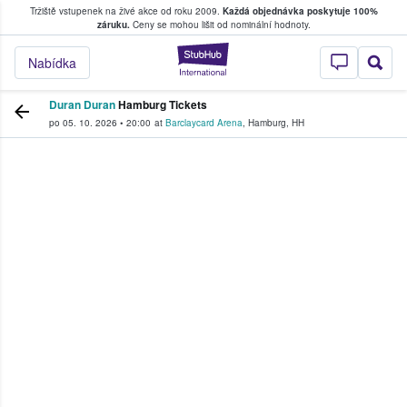
Tržiště vstupenek na živé akce od roku 2009.
Každá objednávka poskytuje 100%
, kde fanoušci kupují a prodávají vstupenk
záruku.
Ceny se mohou lišit od nominální hodnoty.
StubHub – Místo, 
Nabídka
Duran Duran
Hamburg Tickets
po 05. 10. 2026
•
20:00
at
Barclaycard Arena
,
Hamburg
,
HH