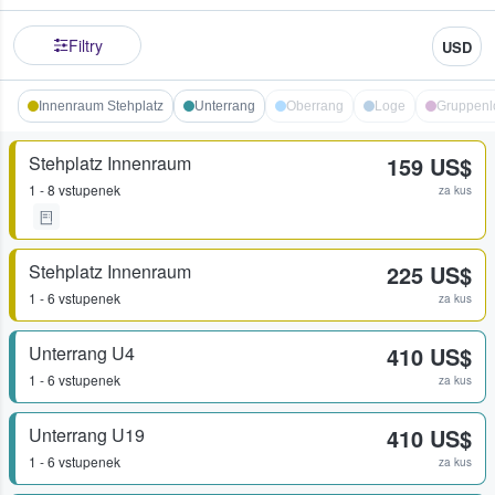
Filtry
USD
Innenraum Stehplatz
Unterrang
Oberrang
Loge
Gruppenl
Stehplatz Innenraum
159 US$
1 - 8 vstupenek
za kus
Stehplatz Innenraum
225 US$
1 - 6 vstupenek
za kus
Unterrang U4
410 US$
1 - 6 vstupenek
za kus
Unterrang U19
410 US$
1 - 6 vstupenek
za kus