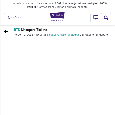
Tržiště vstupenek na živé akce od roku 2009.
Každá objednávka poskytuje 100%
, kde fanoušci kupují a prodávají vstupenk
záruku.
Ceny se mohou lišit od nominální hodnoty.
StubHub – Místo, 
Nabídka
BTS
Singapore Tickets
ne 20. 12. 2026
•
19:00
at
Singapore National Stadium
,
Singapore
,
Singapore