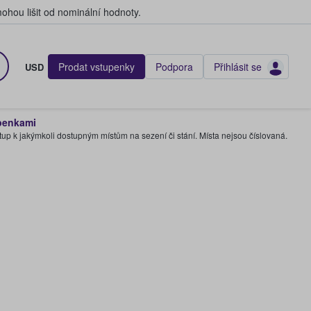
hou lišit od nominální hodnoty.
Prodat vstupenky
Podpora
Přihlásit se
USD
penkami
tup k jakýmkoli dostupným místům na sezení či stání. Místa nejsou číslovaná.