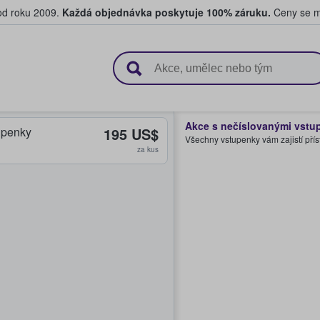
 od roku 2009.
Každá objednávka poskytuje 100% záruku.
Ceny se mo
upují a prodávají vstupenky
Akce s nečíslovanými vstu
upenky
195 US$
Všechny vstupenky vám zajistí přís
za kus