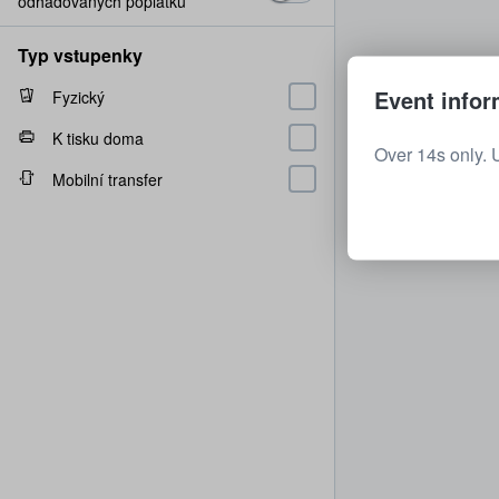
odhadovaných poplatků
Typ vstupenky
Event infor
Fyzický
K tisku doma
Over 14s only. 
Mobilní transfer