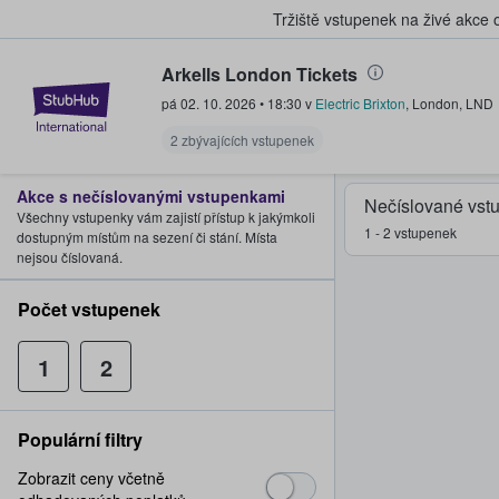
Tržiště vstupenek na živé akce
Arkells London Tickets
StubHub – Místo, kde fanoušci k
pá 02. 10. 2026
•
18:30
v
Electric Brixton
,
London
,
LND
2 zbývajících vstupenek
Akce s nečíslovanými vstupenkami
Nečíslované vst
Všechny vstupenky vám zajistí přístup k jakýmkoli
1 - 2 vstupenek
dostupným místům na sezení či stání. Místa
nejsou číslovaná.
Počet vstupenek
1
2
Populární filtry
Zobrazit ceny včetně