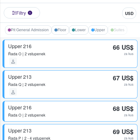
Filtry
USD
1
Pit General Admission
Floor
Lower
Upper
Suites
Upper 216
66 US$
Řada
O
2 vstupenek
za kus
Upper 213
67 US$
Řada
Q
2 vstupenek
za kus
Upper 216
68 US$
Řada
O
2 vstupenek
za kus
Upper 213
69 US$
Řada
P
2 - 4 vstupenek
za kus