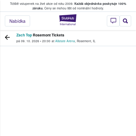
Tržiště vstupenek na živé akce od roku 2009.
Každá objednávka poskytuje 100%
, kde fanoušci kupují a prodávají vstupenk
záruku.
Ceny se mohou lišit od nominální hodnoty.
StubHub – Místo, 
Nabídka
Zach Top
Rosemont Tickets
pá 09. 10. 2026
•
20:00
at
Allstate Arena
,
Rosemont
,
IL