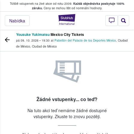
Tržiště vstupenek na živé akce od roku 2009.
Každá objednávka poskytuje 100%
, kde fanoušci kupují a prodávají vstupenk
záruku.
Ceny se mohou lišit od nominální hodnoty.
StubHub – Místo, 
Nabídka
Yousuke Yukimatsu
Mexico City Tickets
pá 09. 10. 2026
•
19:30
at
Pabellón del Palacio de los Deportes México
,
Ciudad
de México
,
Ciudad de México
Žádné vstupenky... co teď?
Na tuto akci teď nemáme žádné dostupné
vstupenky. Zkuste to znovu později.