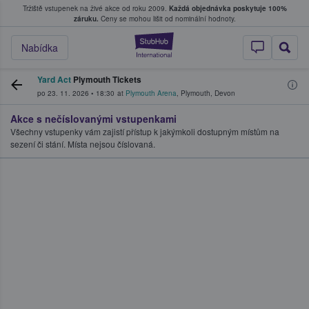
Tržiště vstupenek na živé akce od roku 2009.
Každá objednávka poskytuje 100%
, kde fanoušci kupují a prodávají vstupenk
záruku.
Ceny se mohou lišit od nominální hodnoty.
StubHub – Místo, 
Nabídka
Yard Act
Plymouth Tickets
po 23. 11. 2026
•
18:30
at
Plymouth Arena
,
Plymouth
,
Devon
Akce s nečíslovanými vstupenkami
Všechny vstupenky vám zajistí přístup k jakýmkoli dostupným místům na
sezení či stání. Místa nejsou číslovaná.