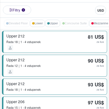
Filtry
USD
1
Elevated Floor
Lower
Upper
Concourse Suite
Mezzanine 
Upper 212
81 US$
Řada
18
1 - 4 vstupenek
za kus
Upper 212
90 US$
Řada
12
1 - 4 vstupenek
za kus
Upper 212
93 US$
Řada
18
1 - 4 vstupenek
za kus
Upper 206
97 US$
Řada
15
1 - 8 vstupenek
za kus