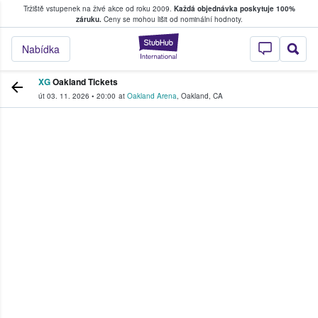
Tržiště vstupenek na živé akce od roku 2009.
Každá objednávka poskytuje 100%
, kde fanoušci kupují a prodávají vstupenk
záruku.
Ceny se mohou lišit od nominální hodnoty.
StubHub – Místo, 
Nabídka
XG
Oakland Tickets
út 03. 11. 2026
•
20:00
at
Oakland Arena
,
Oakland
,
CA