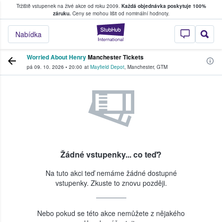
Tržiště vstupenek na živé akce od roku 2009.
Každá objednávka poskytuje 100%
, kde fanoušci kupují a prodávají vstupenk
záruku.
Ceny se mohou lišit od nominální hodnoty.
StubHub – Místo, 
Nabídka
Worried About Henry
Manchester Tickets
pá 09. 10. 2026
•
20:00
at
Mayfield Depot
,
Manchester
,
GTM
Žádné vstupenky... co teď?
Na tuto akci teď nemáme žádné dostupné
vstupenky. Zkuste to znovu později.
Nebo pokud se této akce nemůžete z nějakého