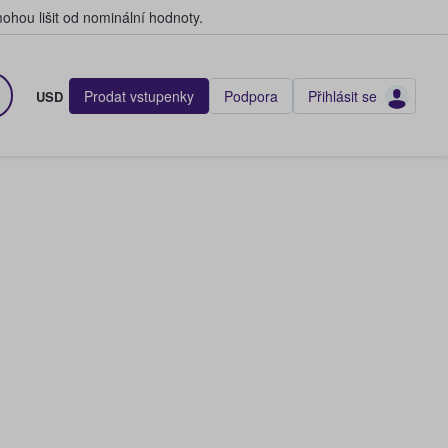
hou lišit od nominální hodnoty.
Prodat vstupenky
Podpora
Přihlásit se
USD