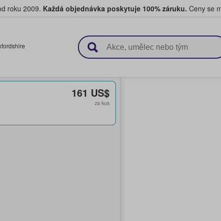
 od roku 2009.
Každá objednávka poskytuje 100% záruku.
Ceny se mo
upují a prodávají vstupenky
fordshire
161 US$
za kus