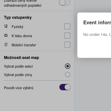
Zobrazit ceny včetně
odhadovaných poplatků
Typ vstupenky
Event infor
Fyzický
No under 14s. 
K tisku doma
Mobilní transfer
Možnosti seat map
Vybrat podle sekcí
Vybrat podle zóny
Povolit více výběrů