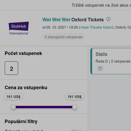
Tržiště vstupenek na živé akce
Wet Wet Wet
Oxford Tickets
StubHub – Místo, kde fanoušci k
út 05. 10. 2027
•
19:30
v
New Theatre Oxford
,
Oxford
,
Ox
2 zbývajících vstupenek
Počet vstupenek
Stalls
Řada
D
2 vstupenek
2
Cena za vstupenku
161 US$
161 US$
Populární filtry