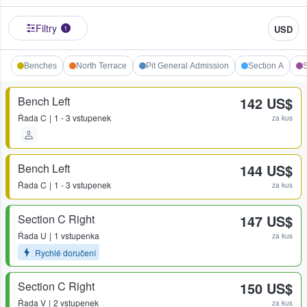
Filtry
USD
1
Benches
North Terrace
Pit General Admission
Section A
S
Bench Left
142 US$
Řada
C
1 - 3 vstupenek
za kus
Bench Left
144 US$
Řada
C
1 - 3 vstupenek
za kus
Section C Right
147 US$
Řada
U
1 vstupenka
za kus
Rychlé doručení
Section C Right
150 US$
Řada
V
2 vstupenek
za kus