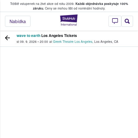
Tržiště vstupenek na živé akce od roku 2009.
Každá objednávka poskytuje 100%
, kde fanoušci kupují a prodávají vstupenk
záruku.
Ceny se mohou lišit od nominální hodnoty.
StubHub – Místo, 
Nabídka
wave to earth
Los Angeles Tickets
st 09. 9. 2026
•
20:00
at
Greek Theatre Los Angeles
,
Los Angeles
,
CA