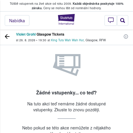
Tržiště vstupenek na živé akce od roku 2009.
Každá objednávka poskytuje 100%
, kde fanoušci kupují a prodávají vstupenk
záruku.
Ceny se mohou lišit od nominální hodnoty.
StubHub – Místo, 
Nabídka
Violet Grohl
Glasgow Tickets
st 26. 8. 2026
•
19:30
at
King Tuts Wah Wah Hut
,
Glasgow
,
RFW
Žádné vstupenky... co teď?
Na tuto akci teď nemáme žádné dostupné
vstupenky. Zkuste to znovu později.
Nebo pokud se této akce nemůžete z nějakého