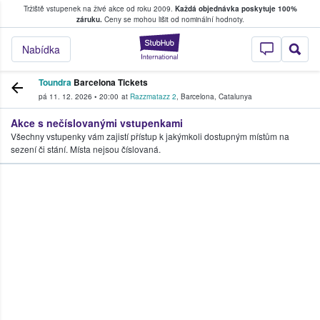
Tržiště vstupenek na živé akce od roku 2009.
Každá objednávka poskytuje 100%
, kde fanoušci kupují a prodávají vstupenk
záruku.
Ceny se mohou lišit od nominální hodnoty.
StubHub – Místo, 
Nabídka
Toundra
Barcelona Tickets
pá 11. 12. 2026
•
20:00
at
Razzmatazz 2
,
Barcelona
,
Catalunya
Akce s nečíslovanými vstupenkami
Všechny vstupenky vám zajistí přístup k jakýmkoli dostupným místům na
sezení či stání. Místa nejsou číslovaná.