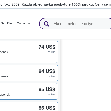
 od roku 2009.
Každá objednávka poskytuje 100% záruku.
Ceny se mo
upují a prodávají vstupenky
,
San Diego
,
California
74 US$
upenek
za kus
84 US$
upenek
za kus
85 US$
stupenek
za kus
86 US$