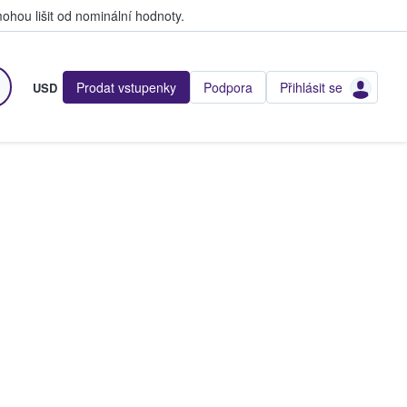
hou lišit od nominální hodnoty.
Prodat vstupenky
Podpora
Přihlásit se
USD