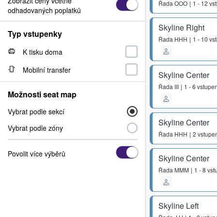
Zobrazit ceny včetně
Řada
OOO
1 - 12 v
odhadovaných poplatků
Skyline Right
Typ vstupenky
Řada
HHH
1 - 10 v
K tisku doma
Mobilní transfer
Skyline Center
Řada
III
1 - 6 vstupe
Možnosti seat map
Vybrat podle sekcí
Skyline Center
Vybrat podle zóny
Řada
HHH
2 vstupe
Povolit více výběrů
Skyline Center
Řada
MMM
1 - 8 vs
Skyline Left