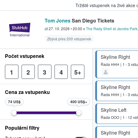
Tržiště vstupenek na živé akce
Tom Jones
San Diego Tickets
StubHub – Místo, kde fanoušci k
út 27. 10. 2026
•
20:00
v
The Rady Shell at Jacobs Park
Zbývá přes 200 vstupenek
Počet vstupenek
Skyline Right
Řada
HHH
1 - 3 vst
1
2
3
4
5+
Skyline Right
Cena za vstupenku
Řada
HHH
1 - 3 vst
74 US$
400 US$
Skyline Left
Řada
OOO
1 - 12 v
Populární filtry
Skyline Right