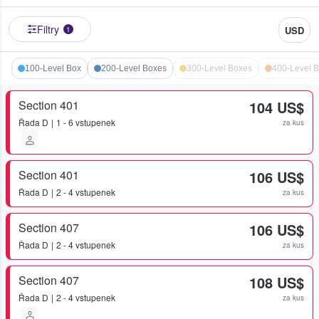
Filtry
USD
1
100-Level Box
200-Level Boxes
300-Level Boxes
400-Level 
Section 401
104 US$
Řada
D
1 - 6 vstupenek
za kus
Section 401
106 US$
Řada
D
2 - 4 vstupenek
za kus
Section 407
106 US$
Řada
D
2 - 4 vstupenek
za kus
Section 407
108 US$
Řada
D
2 - 4 vstupenek
za kus