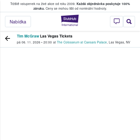
Tržiště vstupenek na živé akce od roku 2009.
Každá objednávka poskytuje 100%
, kde fanoušci kupují a prodávají vstupenk
záruku.
Ceny se mohou lišit od nominální hodnoty.
StubHub – Místo, 
Nabídka
Tim McGraw
Las Vegas Tickets
pá 06. 11. 2026
•
20:00
at
The Colosseum at Caesars Palace
,
Las Vegas
,
NV