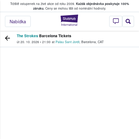
Tržiště vstupenek na živé akce od roku 2009.
Každá objednávka poskytuje 100%
, kde fanoušci kupují a prodávají vstupenk
záruku.
Ceny se mohou lišit od nominální hodnoty.
StubHub – Místo, 
Nabídka
The Strokes
Barcelona Tickets
út 20. 10. 2026
•
21:00
at
Palau Sant Jordi
,
Barcelona
,
CAT