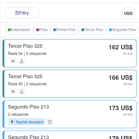
Filtry
USD
Extensibles
Pista
Primer Piso
Tercer Piso
Segundo Piso
Tercer Piso 325
162 US$
Řada
34
2 vstupenek
za kus
Tercer Piso 325
166 US$
Řada
35
2 vstupenek
za kus
Segundo Piso 213
173 US$
2 vstupenek
za kus
Rychlé doručení
Segundo Piso 213
179 US$