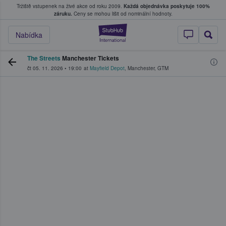
Tržiště vstupenek na živé akce od roku 2009.
Každá objednávka poskytuje 100%
, kde fanoušci kupují a prodávají vstupenk
záruku.
Ceny se mohou lišit od nominální hodnoty.
StubHub – Místo, 
Nabídka
The Streets
Manchester Tickets
čt 05. 11. 2026
•
19:00
at
Mayfield Depot
,
Manchester
,
GTM