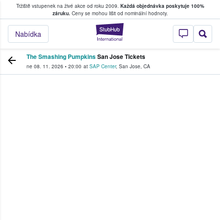
Tržiště vstupenek na živé akce od roku 2009.
Každá objednávka poskytuje 100%
, kde fanoušci kupují a prodávají vstupenk
záruku.
Ceny se mohou lišit od nominální hodnoty.
StubHub – Místo, 
Nabídka
The Smashing Pumpkins
San Jose Tickets
ne 08. 11. 2026
•
20:00
at
SAP Center
,
San Jose
,
CA