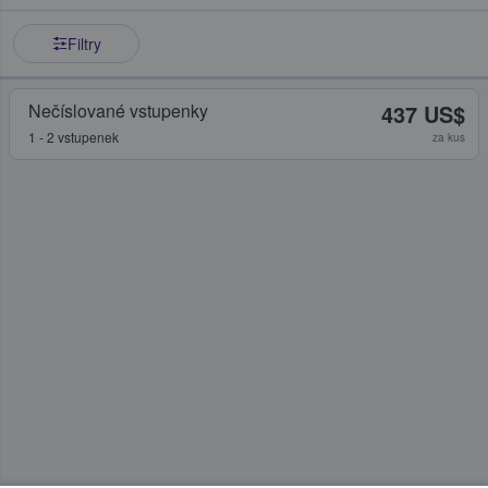
Filtry
Nečíslované vstupenky
437 US$
1 - 2 vstupenek
za kus