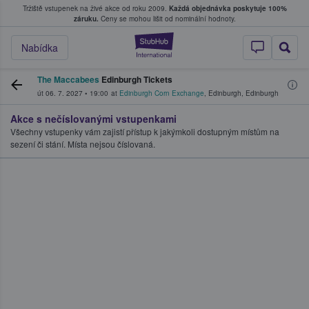
Tržiště vstupenek na živé akce od roku 2009.
Každá objednávka poskytuje 100%
, kde fanoušci kupují a prodávají vstupenk
záruku.
Ceny se mohou lišit od nominální hodnoty.
StubHub – Místo, 
Nabídka
The Maccabees
Edinburgh Tickets
út 06. 7. 2027
•
19:00
at
Edinburgh Corn Exchange
,
Edinburgh
,
Edinburgh
Akce s nečíslovanými vstupenkami
Všechny vstupenky vám zajistí přístup k jakýmkoli dostupným místům na
sezení či stání. Místa nejsou číslovaná.