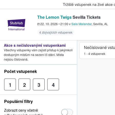
Tržiště vstupenek na živé akce
The Lemon Twigs
Sevilla Tickets
StubHub – Místo, kde fanoušci k
čt 22. 10. 2026
•
21:00
v
Sala Malandar
,
Sevilla
,
AL
4 zbývajících vstupenek
Akce s nečíslovanými vstupenkami
Nečíslované vst
Všechny vstupenky vám zajistí přístup k jakýmkoli
1 - 4 vstupenek
dostupným místům na sezení či stání. Místa
nejsou číslovaná.
Počet vstupenek
1
2
3
4
Populární filtry
Zobrazit ceny včetně