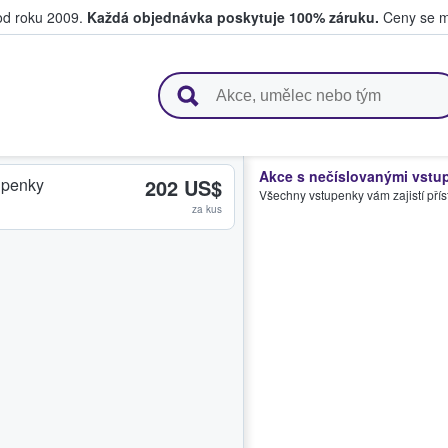
 od roku 2009.
Každá objednávka poskytuje 100% záruku.
Ceny se mo
upují a prodávají vstupenky
Akce s nečíslovanými vstu
upenky
202 US$
Všechny vstupenky vám zajistí přís
za kus