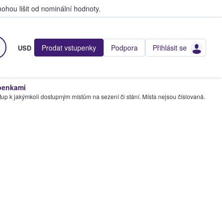
hou lišit od nominální hodnoty.
Prodat vstupenky
Podpora
Přihlásit se
USD
penkami
tup k jakýmkoli dostupným místům na sezení či stání. Místa nejsou číslovaná.