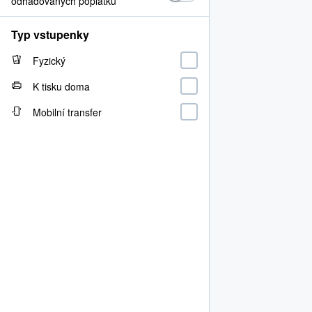
odhadovaných poplatků
Typ vstupenky
Fyzický
K tisku doma
Mobilní transfer