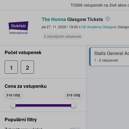
Tržiště vstupenek na živé akce
The Hunna
Glasgow Tickets
StubHub – Místo, kde fanoušci k
pá 27. 11. 2026
•
19:00
v
O2 Academy Glasgow
,
Glasg
2 zbývajících vstupenek
Počet vstupenek
Stalls General A
1 - 2 vstupenek
1
2
Cena za vstupenku
316 US$
316 US$
Populární filtry