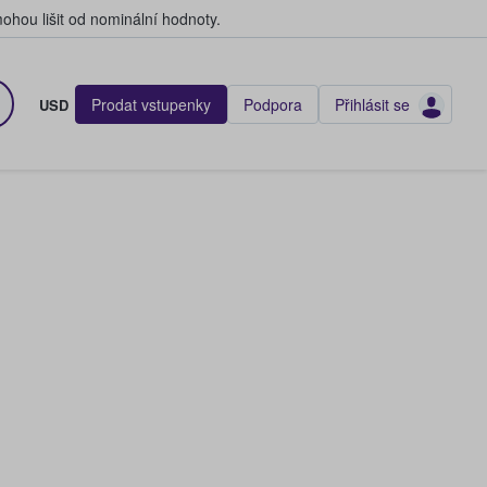
hou lišit od nominální hodnoty.
Prodat vstupenky
Podpora
Přihlásit se
USD