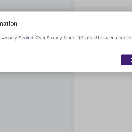
mation
14s only Seated: Over 8s only. Under 16s must be accompanied