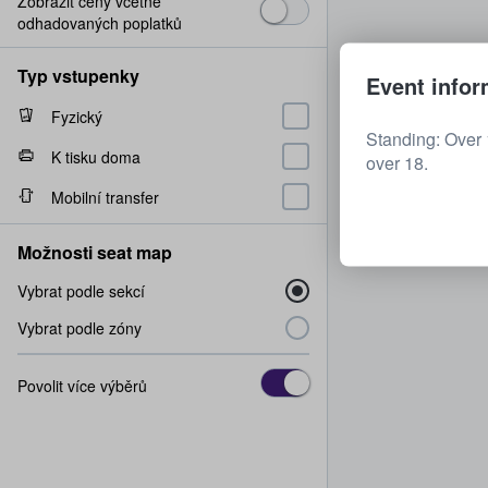
Zobrazit ceny včetně
odhadovaných poplatků
Typ vstupenky
Event infor
Fyzický
Standing: Over 
K tisku doma
over 18.
Mobilní transfer
Možnosti seat map
Vybrat podle sekcí
Vybrat podle zóny
Povolit více výběrů