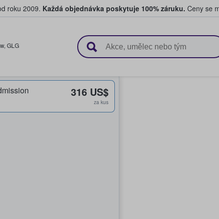
 od roku 2009.
Každá objednávka poskytuje 100% záruku.
Ceny se mo
upují a prodávají vstupenky
ow
,
GLG
dmission
316 US$
za kus