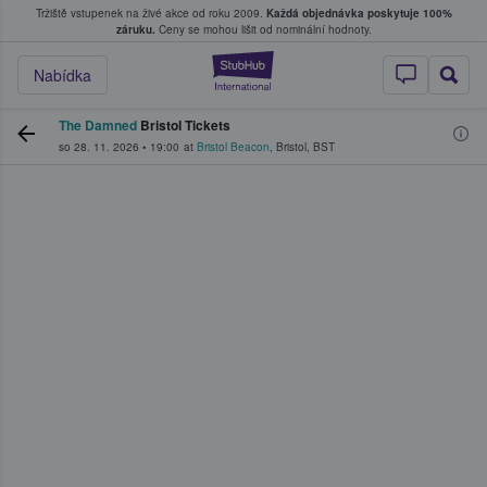
Tržiště vstupenek na živé akce od roku 2009.
Každá objednávka poskytuje 100%
, kde fanoušci kupují a prodávají vstupenk
záruku.
Ceny se mohou lišit od nominální hodnoty.
StubHub – Místo, 
Nabídka
The Damned
Bristol Tickets
so 28. 11. 2026
•
19:00
at
Bristol Beacon
,
Bristol
,
BST