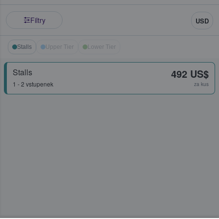
Filtry
USD
Stalls
Upper Tier
Lower Tier
Stalls
492 US$
1 - 2 vstupenek
za kus