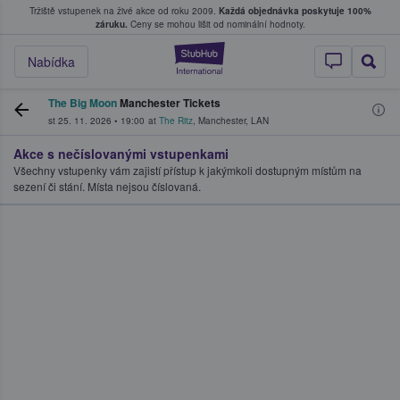
Tržiště vstupenek na živé akce od roku 2009.
Každá objednávka poskytuje 100%
, kde fanoušci kupují a prodávají vstupenk
záruku.
Ceny se mohou lišit od nominální hodnoty.
StubHub – Místo, 
Nabídka
The Big Moon
Manchester Tickets
st 25. 11. 2026
•
19:00
at
The Ritz
,
Manchester
,
LAN
Akce s nečíslovanými vstupenkami
Všechny vstupenky vám zajistí přístup k jakýmkoli dostupným místům na
sezení či stání. Místa nejsou číslovaná.