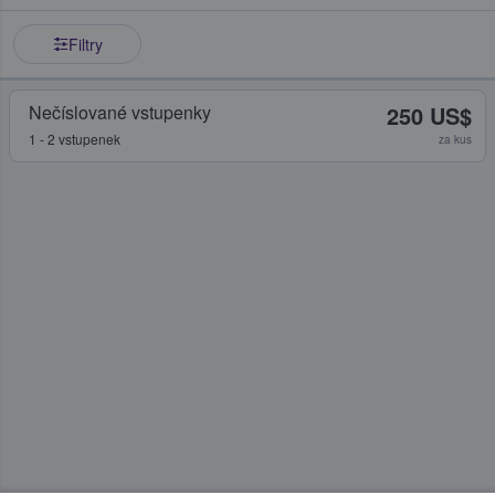
Filtry
Nečíslované vstupenky
250 US$
1 - 2 vstupenek
za kus