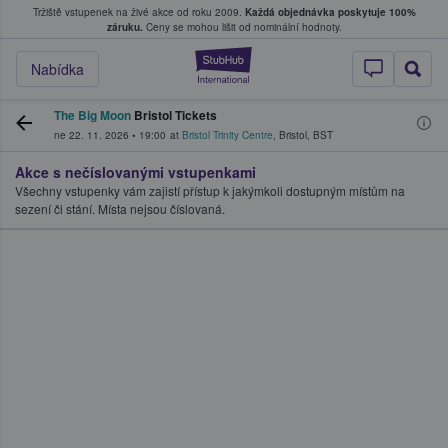
Tržiště vstupenek na živé akce od roku 2009.
Každá objednávka poskytuje 100%
, kde fanoušci kupují a prodávají vstupenk
záruku.
Ceny se mohou lišit od nominální hodnoty.
StubHub – Místo, 
Nabídka
The Big Moon
Bristol Tickets
ne 22. 11. 2026
•
19:00
at
Bristol Trinity Centre
,
Bristol
,
BST
Akce s nečíslovanými vstupenkami
Všechny vstupenky vám zajistí přístup k jakýmkoli dostupným místům na
sezení či stání. Místa nejsou číslovaná.