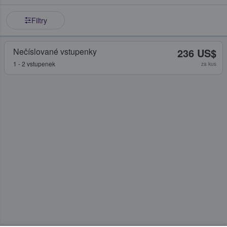
Filtry
Nečíslované vstupenky
236 US$
1 - 2 vstupenek
za kus